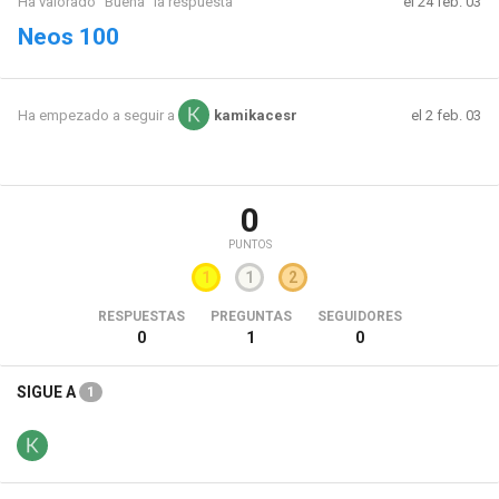
Ha valorado "Buena" la respuesta
el 24 feb. 03
Neos 100
el 2 feb. 03
Ha empezado a seguir a
kamikacesr
0
PUNTOS
1
1
2
RESPUESTAS
PREGUNTAS
SEGUIDORES
0
1
0
SIGUE A
1