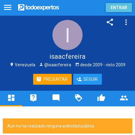
ENTRAR
isaacfereira
Venezuela
@isaacfereira
desde
2009
- visto
2009
PREGUNTAR
SEGUIR
Aún no ha realizado ninguna actividad pública.