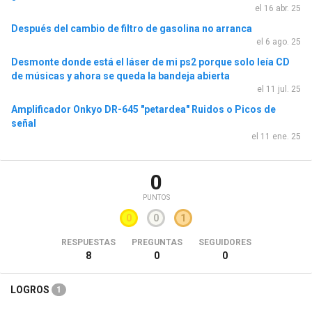
el 16 abr. 25
Después del cambio de filtro de gasolina no arranca
el 6 ago. 25
Desmonte donde está el láser de mi ps2 porque solo leía CD
de músicas y ahora se queda la bandeja abierta
el 11 jul. 25
Amplificador Onkyo DR-645 "petardea" Ruidos o Picos de
señal
el 11 ene. 25
0
PUNTOS
0
0
1
RESPUESTAS
PREGUNTAS
SEGUIDORES
8
0
0
LOGROS
1