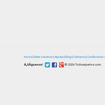
Inicio
|
Sobre nosotros
|
Ayuda
|
Blog
|
Contacto
|
Condiciones 
Â¡SÃ­guenos!
© 2026 Todoexpertos.com.
v