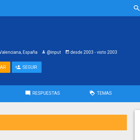
alenciana, España
@input
desde
2003
- visto
2003
TAR
SEGUIR
RESPUESTAS
TEMAS