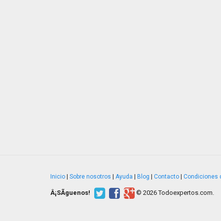
Inicio
|
Sobre nosotros
|
Ayuda
|
Blog
|
Contacto
|
Condiciones 
Â¡SÃ­guenos!
© 2026 Todoexpertos.com.
v