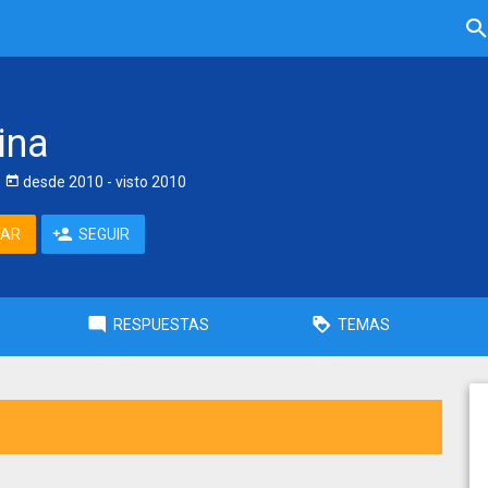
ina
desde
2010
- visto
2010
TAR
SEGUIR
RESPUESTAS
TEMAS