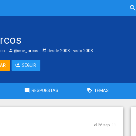
rcos
ico
@ime_arcos
desde
2003
- visto
2003
TAR
SEGUIR
RESPUESTAS
TEMAS
el 26 sep. 11