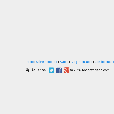
Inicio
|
Sobre nosotros
|
Ayuda
|
Blog
|
Contacto
|
Condiciones 
Â¡SÃ­guenos!
© 2026 Todoexpertos.com.
v