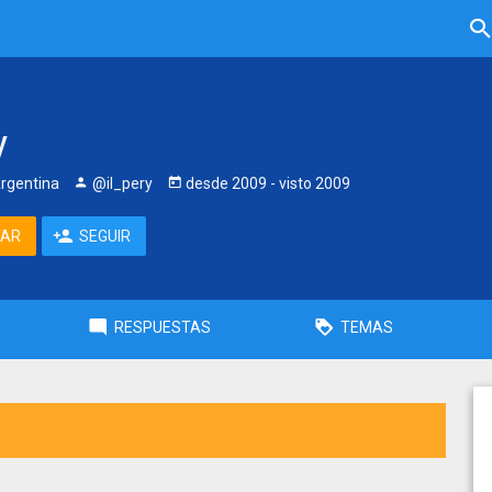
y
Argentina
@il_pery
desde
2009
- visto
2009
TAR
SEGUIR
RESPUESTAS
TEMAS