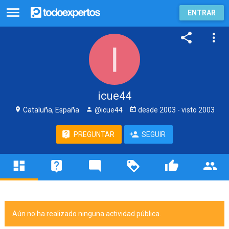
ENTRAR
icue44
Cataluña, España
@icue44
desde
2003
- visto
2003
PREGUNTAR
SEGUIR
Aún no ha realizado ninguna actividad pública.