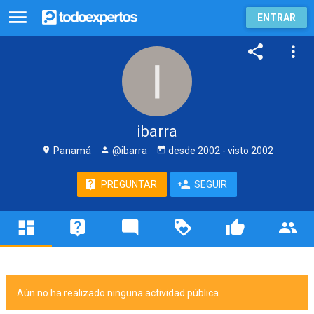
ENTRAR
ibarra
Panamá
@ibarra
desde
2002
- visto
2002
PREGUNTAR
SEGUIR
Aún no ha realizado ninguna actividad pública.