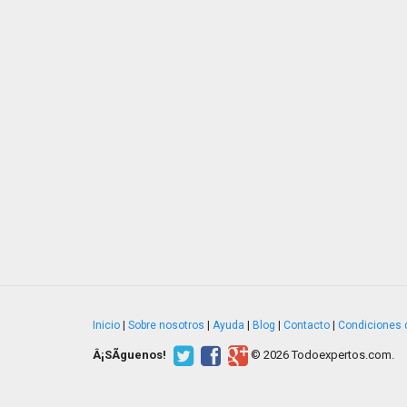
Inicio
|
Sobre nosotros
|
Ayuda
|
Blog
|
Contacto
|
Condiciones 
Â¡SÃ­guenos!
© 2026 Todoexpertos.com.
v