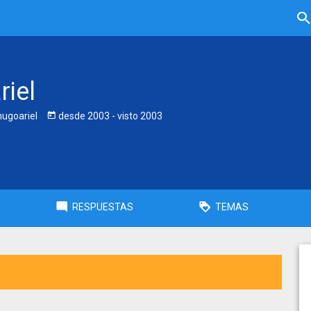
riel
ugoariel
desde
2003
- visto
2003
RESPUESTAS
TEMAS