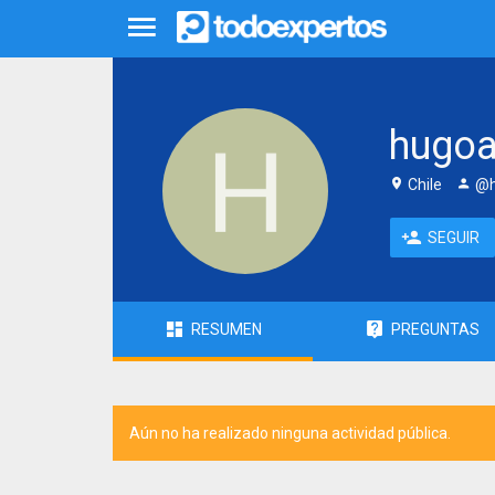
hugoa
Chile
@h
SEGUIR
RESUMEN
PREGUNTAS
Aún no ha realizado ninguna actividad pública.