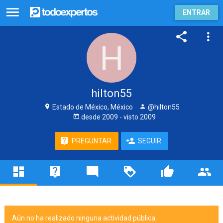
ENTRAR
hilton55
Estado de México, México
@hilton55
desde
2009
- visto
2009
PREGUNTAR
SEGUIR
Aún no ha realizado ninguna actividad pública.