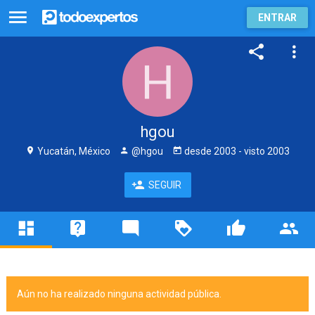
ENTRAR
hgou
Yucatán, México
@hgou
desde
2003
- visto
2003
SEGUIR
Aún no ha realizado ninguna actividad pública.