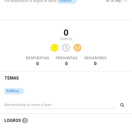
el 26 sep. 11
Ha empezado a seguir el tema
Política
0
PUNTOS
0
1
1
RESPUESTAS
PREGUNTAS
SEGUIDORES
0
0
0
TEMAS
Política
LOGROS
2