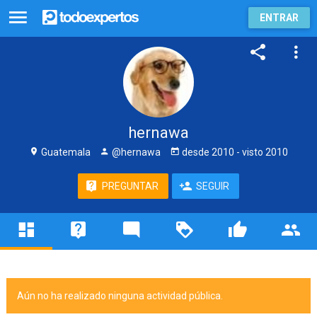
ENTRAR
hernawa
Guatemala
@hernawa
desde
2010
- visto
2010
PREGUNTAR
SEGUIR
Aún no ha realizado ninguna actividad pública.