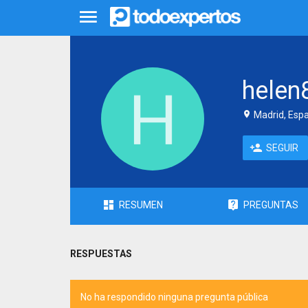
helen
Madrid, Esp
SEGUIR
RESUMEN
PREGUNTAS
RESPUESTAS
No ha respondido ninguna pregunta pública