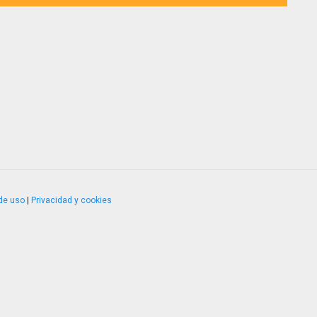
de uso
|
Privacidad y cookies
4.2.51120.1