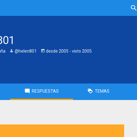
801
aña
@helen801
desde
2005
- visto
2005
RESPUESTAS
TEMAS