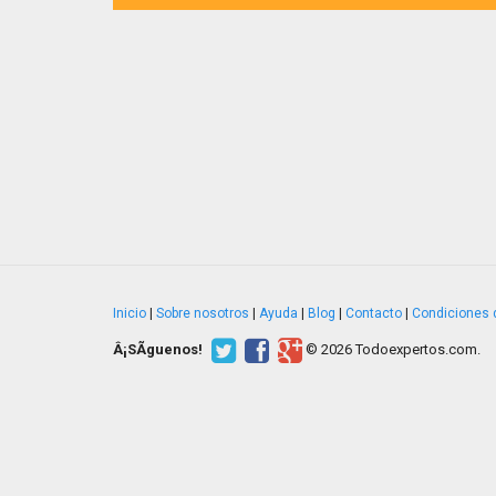
Inicio
|
Sobre nosotros
|
Ayuda
|
Blog
|
Contacto
|
Condiciones 
Â¡SÃ­guenos!
© 2026 Todoexpertos.com.
v