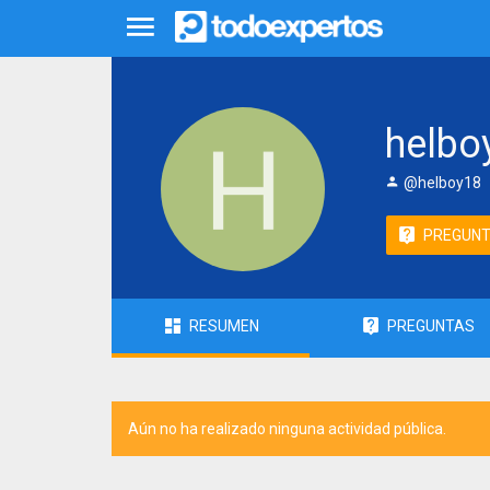
helbo
@helboy18
PREGUN
RESUMEN
PREGUNTAS
Aún no ha realizado ninguna actividad pública.