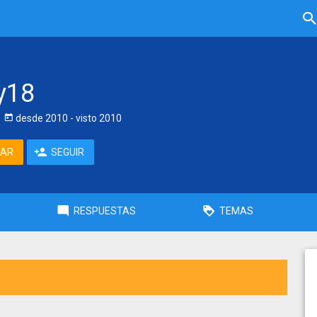
y18
desde
2010
- visto
2010
TAR
SEGUIR
RESPUESTAS
TEMAS