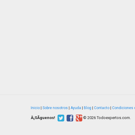
Inicio
|
Sobre nosotros
|
Ayuda
|
Blog
|
Contacto
|
Condiciones 
Â¡SÃ­guenos!
© 2026 Todoexpertos.com.
v