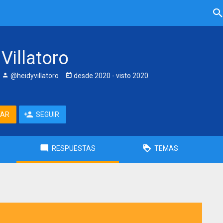
Villatoro
@heidyvillatoro
desde
2020
- visto
2020
TAR
SEGUIR
RESPUESTAS
TEMAS