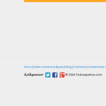
Inicio
|
Sobre nosotros
|
Ayuda
|
Blog
|
Contacto
|
Condiciones 
Â¡SÃ­guenos!
© 2026 Todoexpertos.com.
v