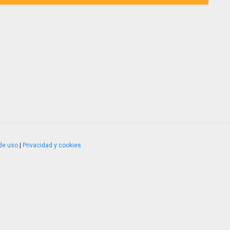
de uso
|
Privacidad y cookies
4.2.51120.1