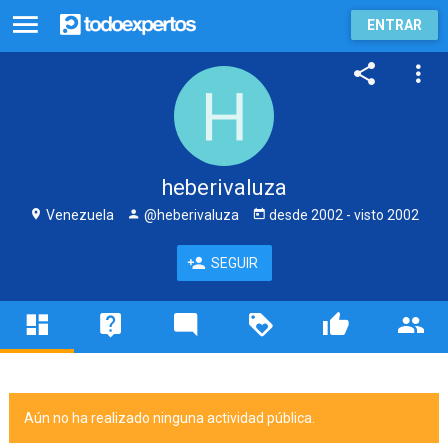
ENTRAR
heberivaluza
Venezuela
@heberivaluza
desde
2002
- visto
2002
SEGUIR
Aún no ha realizado ninguna actividad pública.