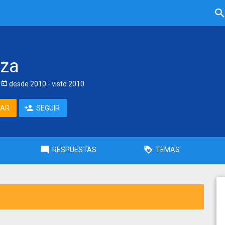
iza
desde
2010
- visto
2010
TAR
SEGUIR
RESPUESTAS
TEMAS