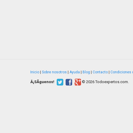
Inicio
|
Sobre nosotros
|
Ayuda
|
Blog
|
Contacto
|
Condiciones 
Â¡SÃ­guenos!
© 2026 Todoexpertos.com.
v