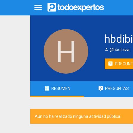
hbdib
@hbdibiza
PREGUN
RESUMEN
PREGUNTAS
Aún no ha realizado ninguna actividad pública.