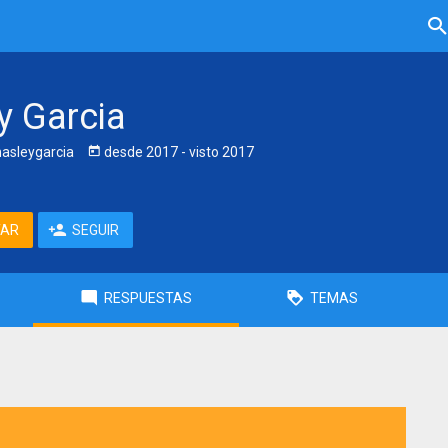
y Garcia
asleygarcia
desde
2017
- visto
2017
TAR
SEGUIR
RESPUESTAS
TEMAS