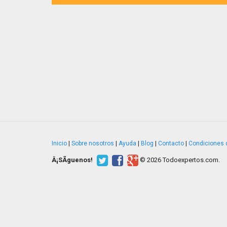
Inicio
|
Sobre nosotros
|
Ayuda
|
Blog
|
Contacto
|
Condiciones 
Â¡SÃ­guenos!
© 2026 Todoexpertos.com.
v