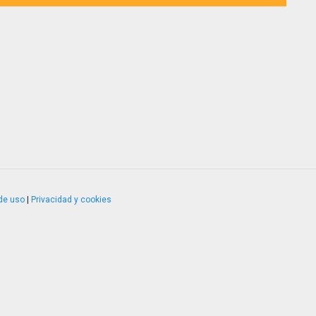
de uso
|
Privacidad y cookies
4.2.51120.1