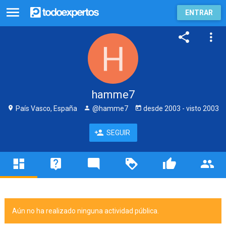
ENTRAR
hamme7
País Vasco, España
@hamme7
desde
2003
- visto
2003
SEGUIR
Aún no ha realizado ninguna actividad pública.