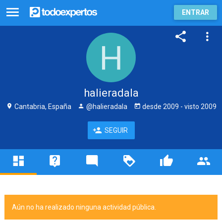
ENTRAR
halieradala
Cantabria, España
@halieradala
desde
2009
- visto
2009
SEGUIR
Aún no ha realizado ninguna actividad pública.