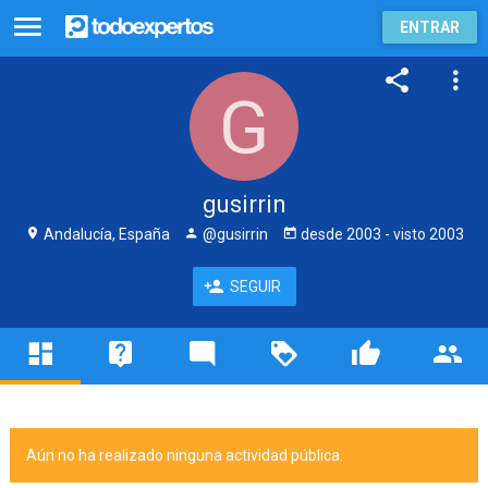
ENTRAR
gusirrin
Andalucía, España
@gusirrin
desde
2003
- visto
2003
SEGUIR
Aún no ha realizado ninguna actividad pública.