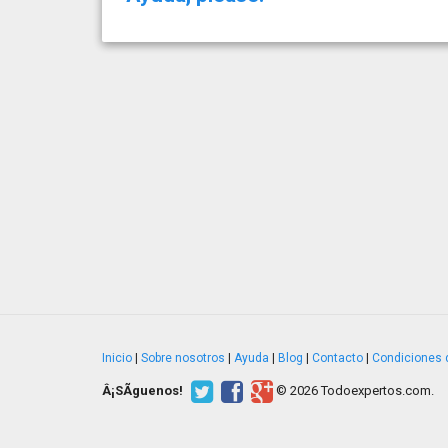
Inicio
|
Sobre nosotros
|
Ayuda
|
Blog
|
Contacto
|
Condiciones 
Â¡SÃ­guenos!
© 2026 Todoexpertos.com.
v