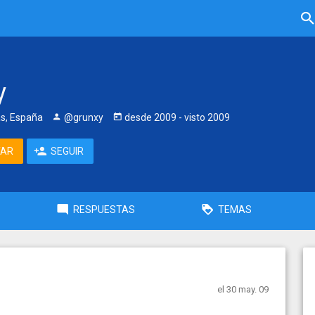
y
as, España
@grunxy
desde
2009
- visto
2009
TAR
SEGUIR
RESPUESTAS
TEMAS
el 30 may. 09