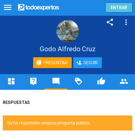
ENTRAR
Godo Alfredo Cruz
PREGUNTAR
SEGUIR
RESPUESTAS
No ha respondido ninguna pregunta pública