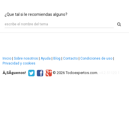
¿Que tal si le recomiendas alguno?
Inicio
|
Sobre nosotros
|
Ayuda
|
Blog
|
Contacto
|
Condiciones de uso
|
Privacidad y cookies
Â¡SÃ­guenos!
© 2026 Todoexpertos.com.
v4.2.51120.1