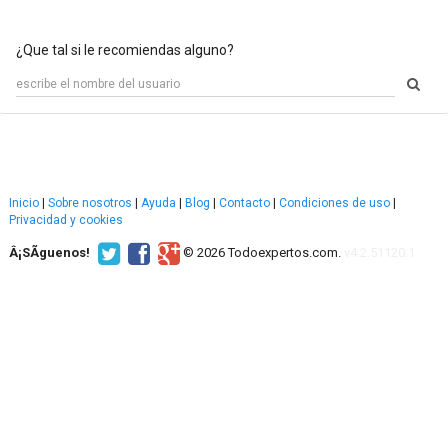
¿Que tal si le recomiendas alguno?
Inicio
|
Sobre nosotros
|
Ayuda
|
Blog
|
Contacto
|
Condiciones de uso
|
Privacidad y cookies
Â¡SÃ­guenos!
© 2026 Todoexpertos.com.
v4.2.51120.1