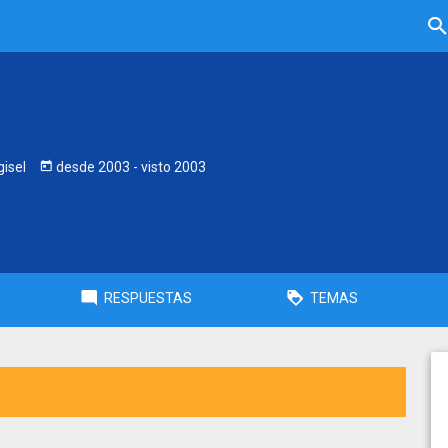
isel
desde
2003
- visto
2003
RESPUESTAS
TEMAS