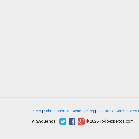
Inicio
|
Sobre nosotros
|
Ayuda
|
Blog
|
Contacto
|
Condiciones 
Â¡SÃ­guenos!
© 2026 Todoexpertos.com.
v