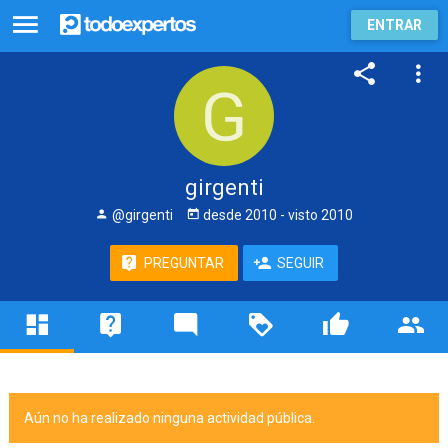
ENTRAR
girgenti
@girgenti
desde
2010
- visto
2010
PREGUNTAR
SEGUIR
Aún no ha realizado ninguna actividad pública.