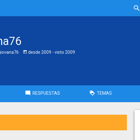
na76
iovana76
desde
2009
- visto
2009
RESPUESTAS
TEMAS