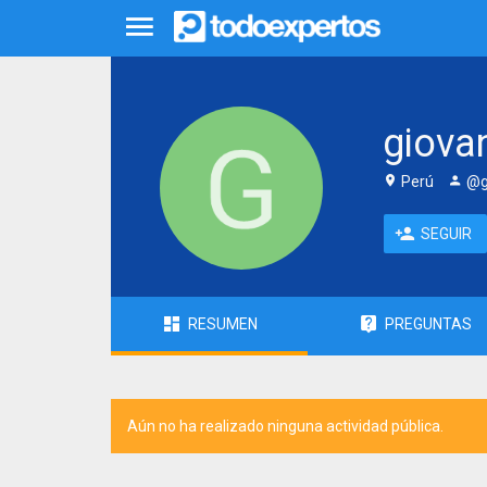
giova
Perú
@g
SEGUIR
RESUMEN
PREGUNTAS
Aún no ha realizado ninguna actividad pública.