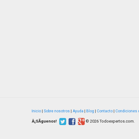
Inicio
|
Sobre nosotros
|
Ayuda
|
Blog
|
Contacto
|
Condiciones 
Â¡SÃ­guenos!
© 2026 Todoexpertos.com.
v