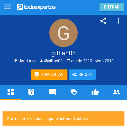
ENTRAR
gillian08
Honduras
@gillian08
desde
2010
- visto
2010
PREGUNTAR
SEGUIR
Aún no ha realizado ninguna actividad pública.