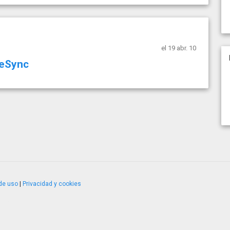
el 19 abr. 10
veSync
de uso
|
Privacidad y cookies
4.2.51120.1