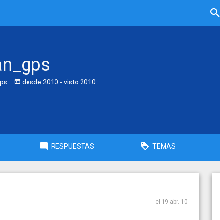
an_gps
ps
desde
2010
- visto
2010
RESPUESTAS
TEMAS
el 19 abr. 10