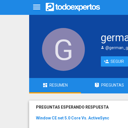
germ
@german_g
SEGUIR
RESUMEN
PREGUNTAS
PREGUNTAS ESPERANDO RESPUESTA
Window CE net 5.0 Core Vs. ActiveSync