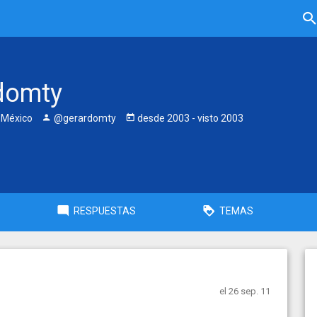
domty
 México
@gerardomty
desde
2003
- visto
2003
RESPUESTAS
TEMAS
el 26 sep. 11