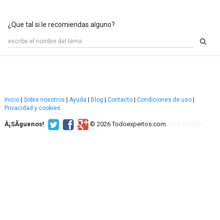
¿Que tal si le recomiendas alguno?
Inicio
|
Sobre nosotros
|
Ayuda
|
Blog
|
Contacto
|
Condiciones de uso
|
Privacidad y cookies
Â¡SÃ­guenos!
© 2026 Todoexpertos.com.
v4.2.51120.1