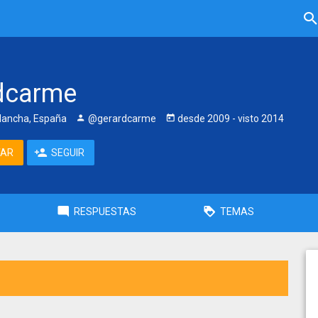
dcarme
Mancha, España
@gerardcarme
desde
2009
- visto
2014
TAR
SEGUIR
RESPUESTAS
TEMAS