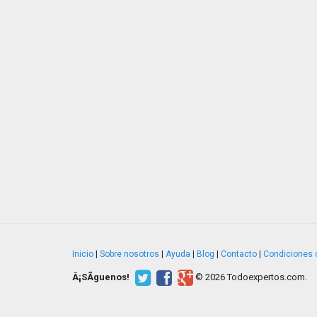
Inicio
|
Sobre nosotros
|
Ayuda
|
Blog
|
Contacto
|
Condiciones 
Â¡SÃ­guenos!
© 2026 Todoexpertos.com.
v