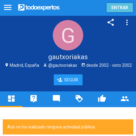
ENTRAR
gautxoriakas
Madrid, España
@gautxoriakas
desde
2002
- visto
2002
SEGUIR
Aún no ha realizado ninguna actividad pública.