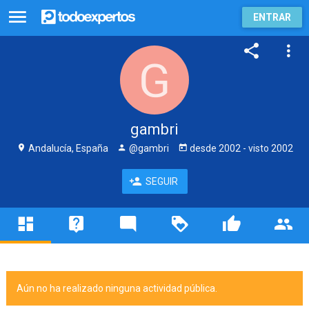
ENTRAR
gambri
Andalucía, España
@gambri
desde
2002
- visto
2002
SEGUIR
Aún no ha realizado ninguna actividad pública.