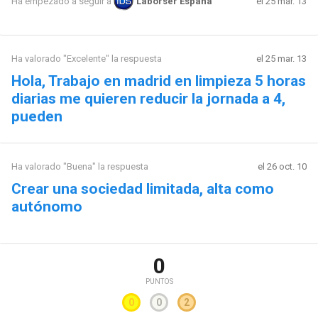
el 25 mar. 13
Ha empezado a seguir a
Laborser España
Ha valorado "Excelente" la respuesta
el 25 mar. 13
Hola, Trabajo en madrid en limpieza 5 horas
diarias me quieren reducir la jornada a 4,
pueden
Ha valorado "Buena" la respuesta
el 26 oct. 10
Crear una sociedad limitada, alta como
autónomo
0
PUNTOS
0
0
2