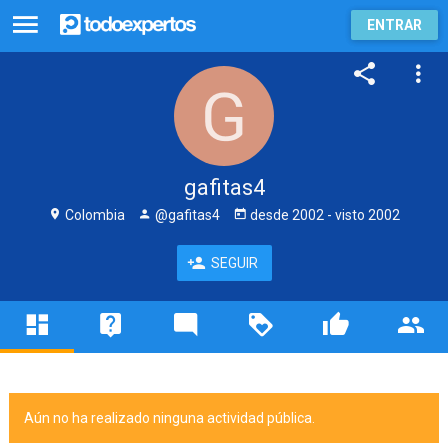
ENTRAR
gafitas4
Colombia
@gafitas4
desde
2002
- visto
2002
SEGUIR
Aún no ha realizado ninguna actividad pública.