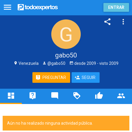
ENTRAR
gabo50
Venezuela
@gabo50
desde
2009
- visto
2009
PREGUNTAR
SEGUIR
Aún no ha realizado ninguna actividad pública.