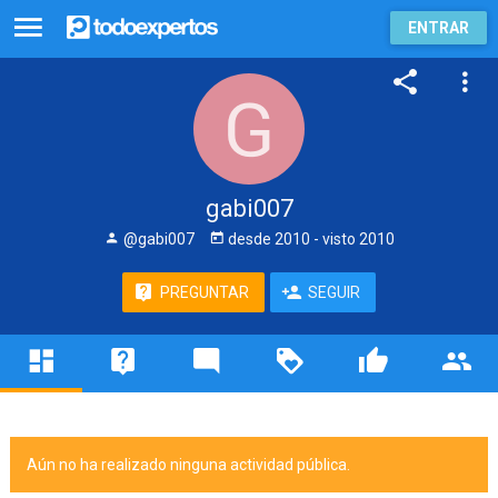
ENTRAR
gabi007
@gabi007
desde
2010
- visto
2010
PREGUNTAR
SEGUIR
Aún no ha realizado ninguna actividad pública.