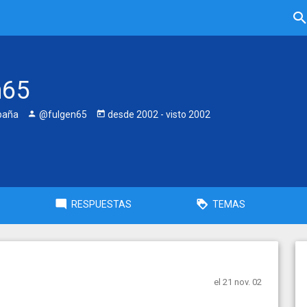
n65
paña
@fulgen65
desde
2002
- visto
2002
RESPUESTAS
TEMAS
el 21 nov. 02