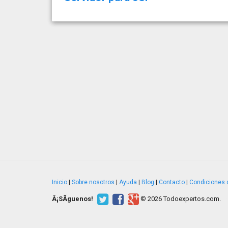
Inicio
|
Sobre nosotros
|
Ayuda
|
Blog
|
Contacto
|
Condiciones 
Â¡SÃ­guenos!
© 2026 Todoexpertos.com.
v