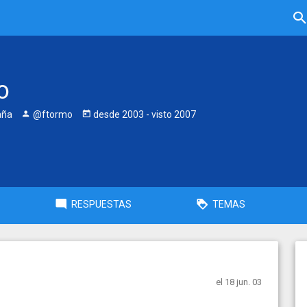
o
aña
@ftormo
desde
2003
- visto
2007
RESPUESTAS
TEMAS
el 18 jun. 03