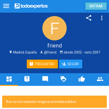
ENTRAR
friend
Madrid, España
@friend
desde
2002
- visto
2007
PREGUNTAR
SEGUIR
Aún no ha realizado ninguna actividad pública.