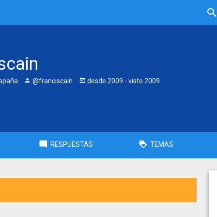
scain
España
@franciscain
desde
2009
- visto
2009
RESPUESTAS
TEMAS