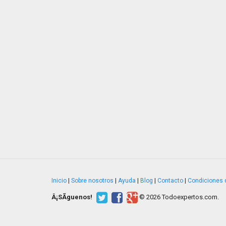
Inicio
|
Sobre nosotros
|
Ayuda
|
Blog
|
Contacto
|
Condiciones 
Â¡SÃ­guenos!
© 2026 Todoexpertos.com.
v