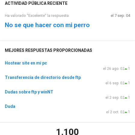
ACTIVIDAD PÚBLICA RECIENTE
Ha valorado "Excelente" la respuesta
el 7 sep. 04
No se que hacer con mi perro
MEJORES RESPUESTAS PROPORCIONADAS
Hostear site en mi pc
1
el 26 ago. 02
Transferencia de directorio desde ftp
1
el 6 sep. 02
Dudas sobre ftp y winNT
1
el 2 sep. 02
Duda
1
el 2 oct. 02
1.100