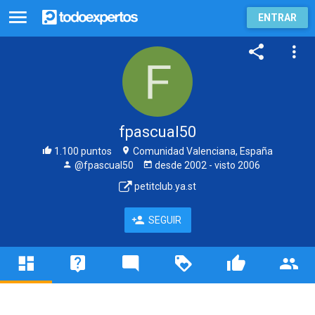
ENTRAR
fpascual50
1.100 puntos
Comunidad Valenciana, España
@fpascual50
desde
2002
- visto
2006
petitclub.ya.st
SEGUIR