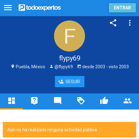
ENTRAR
flypy69
Puebla, México
@flypy69
desde
2003
- visto
2003
SEGUIR
Aún no ha realizado ninguna actividad pública.