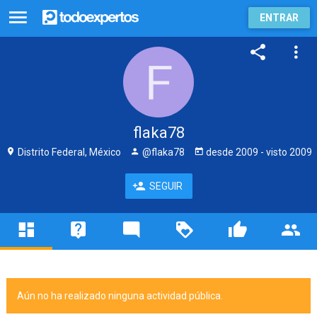
ENTRAR
flaka78
Distrito Federal, México
@flaka78
desde
2009
- visto
2009
SEGUIR
Aún no ha realizado ninguna actividad pública.