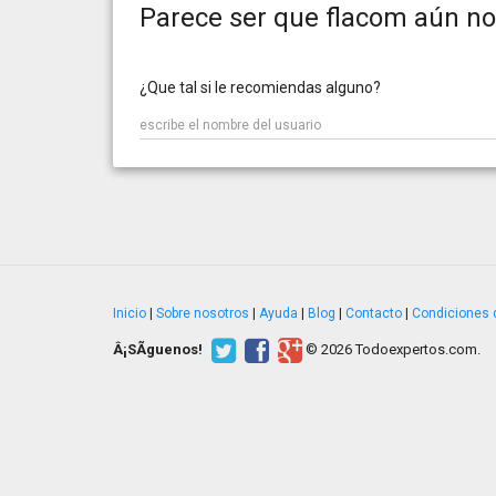
Parece ser que flacom aún no
¿Que tal si le recomiendas alguno?
Inicio
|
Sobre nosotros
|
Ayuda
|
Blog
|
Contacto
|
Condiciones 
Â¡SÃ­guenos!
© 2026 Todoexpertos.com.
v