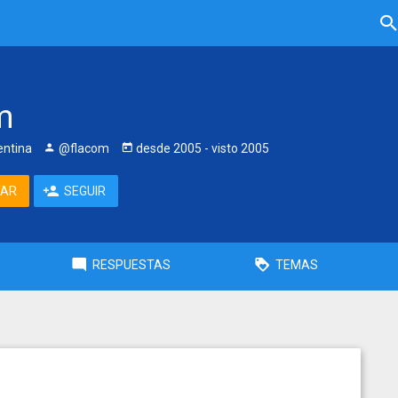
m
entina
@flacom
desde
2005
- visto
2005
TAR
SEGUIR
RESPUESTAS
TEMAS