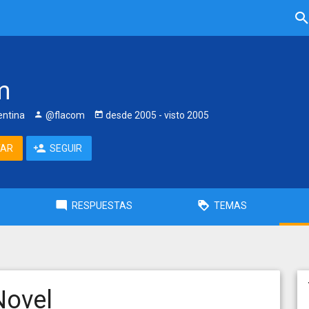
m
entina
@flacom
desde
2005
- visto
2005
TAR
SEGUIR
RESPUESTAS
TEMAS
Novel